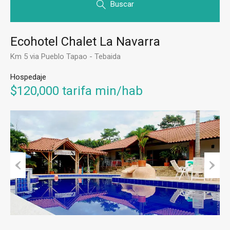
Buscar
Ecohotel Chalet La Navarra
Km 5 via Pueblo Tapao - Tebaida
Hospedaje
$120,000 tarifa min/hab
Prev
Next
ious