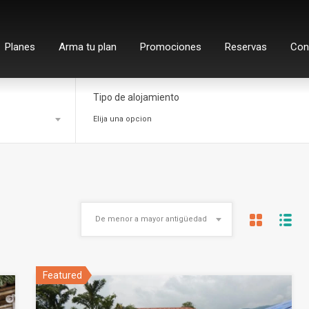
Planes
Arma tu plan
Promociones
Reservas
Con
Tipo de alojamiento
Elija una opcion
De menor a mayor antigüedad
Featured