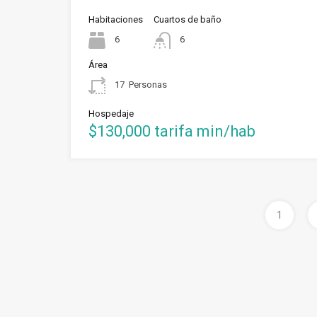
Habitaciones
Cuartos de baño
6
6
Área
17
Personas
Hospedaje
$130,000 tarifa min/hab
1