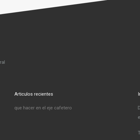
ral
Articulos recientes
I
que hacer en el eje cafetero
D
e
T