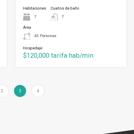
Habitaciones
Cuartos de baño
7
7
Área
45
Personas
Hospedaje
$120,000 tarifa hab/min
2
3
4