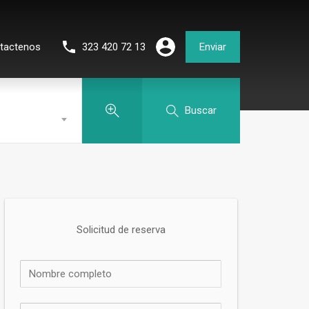
tactenos
323 420 72 13
Enviar
Buscar
Solicitud de reserva