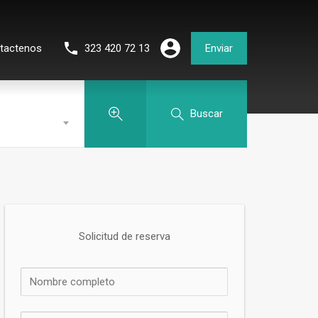
tactenos
323 420 72 13
Enviar
Buscar
Solicitud de reserva