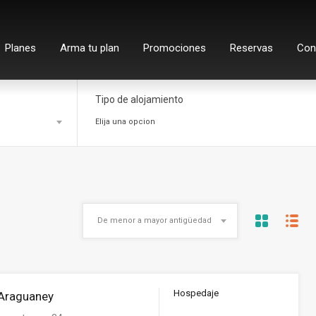
Planes
Arma tu plan
Promociones
Reservas
Con
Tipo de alojamiento
Elija una opcion
De menor a mayor antigüedad
Hospedaje
 Araguaney