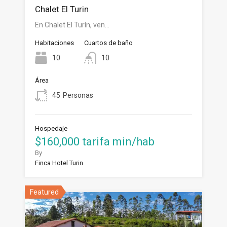
Chalet El Turin
En Chalet El Turín, ven…
Habitaciones
Cuartos de baño
10
10
Área
45
Personas
Hospedaje
$160,000 tarifa min/hab
By
Finca Hotel Turin
Featured